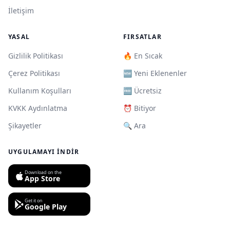
İletişim
YASAL
FIRSATLAR
Gizlilik Politikası
🔥 En Sıcak
Çerez Politikası
🆕 Yeni Eklenenler
Kullanım Koşulları
🆓 Ücretsiz
KVKK Aydınlatma
⏰ Bitiyor
Şikayetler
🔍 Ara
UYGULAMAYI İNDIR
Download on the
App Store
Get it on
Google Play