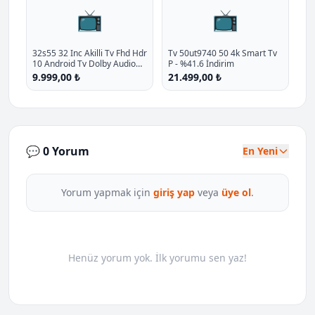
📺
📺
32s55 32 Inc Akilli Tv Fhd Hdr
Tv 50ut9740 50 4k Smart Tv
10 Android Tv Dolby Audio
P - %41.6 İndirim
2026 Model P - %31.5 İndirim
9.999,00 ₺
21.499,00 ₺
💬 0 Yorum
En Yeni
Yorum yapmak için
giriş yap
veya
üye ol
.
Henüz yorum yok. İlk yorumu sen yaz!