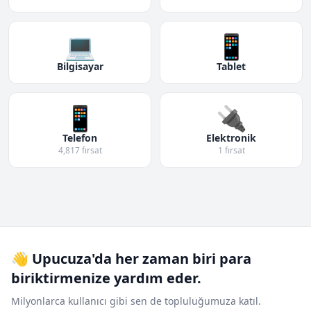
💻
📱
Bilgisayar
Tablet
📱
🔌
Telefon
Elektronik
4,817 fırsat
1 fırsat
👋 Upucuza'da her zaman biri para
biriktirmenize yardım eder.
Milyonlarca kullanıcı gibi sen de topluluğumuza katıl.