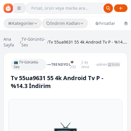
Kategoriler
İndirim Kodları
Fırsatlar
Ü
Ana
TV-Görüntü-
/
/
Tv 55ua9631 55 4k Android Tv P - %14.3 İndirim
Sayfa
Ses
📺 TV-Görüntü-
👁
2 ay
TRENDYOL
·
·
admin
·
Bildir
Ses
232
önce
Tv 55ua9631 55 4k Android Tv P -
%14.3 İndirim