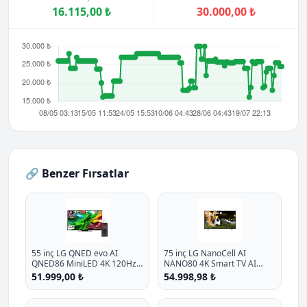
16.115,00 ₺
30.000,00 ₺
🔗 Benzer Fırsatlar
55 inç LG QNED evo AI
75 inç LG NanoCell AI
QNED86 MiniLED 4K 120Hz
NANO80 4K Smart TV AI
Smart TV AI Sihirli Kumanda
Sihirli Kumanda HDR10
51.999,00 ₺
54.998,98 ₺
webOS25 2025
webOS25 2025