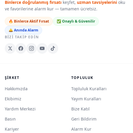
Binlerce doğrulanmış fırsatı
keşfet,
uzman tavsiyelerini
oku
ve favorilerine alarm kur — tamamen ücretsiz.
🔥 Binlerce Aktif Fırsat
✅ Onaylı & Güvenilir
🛎️ Anında Alarm
BIZI TAKIP EDIN
ŞIRKET
TOPLULUK
Hakkımızda
Topluluk Kuralları
Ekibimiz
Yayım Kuralları
Yardım Merkezi
Bize Katıl
Basın
Geri Bildirim
Kariyer
Alarm Kur