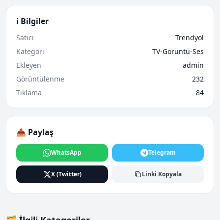
ℹ️ Bilgiler
Satıcı
Trendyol
Kategori
TV-Görüntü-Ses
Ekleyen
admin
Görüntülenme
232
Tıklama
84
📤 Paylaş
WhatsApp
Telegram
X (Twitter)
Linki Kopyala