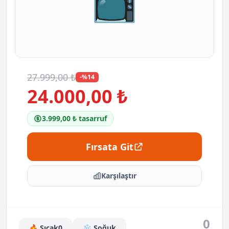
📺
27.999,00 ₺
-%14
24.000,00 ₺
3.999,00 ₺ tasarruf
Fırsata Git
Karşılaştır
0
🔥 Sıcak
0
❄️ Soğuk