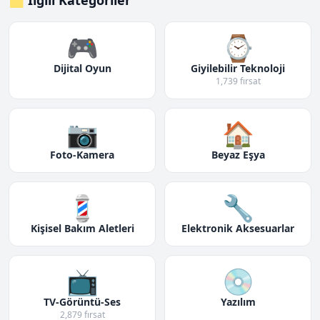
🗂️ İlgili Kategoriler
🎮
⌚
Dijital Oyun
Giyilebilir Teknoloji
1,739 fırsat
📷
🏠
Foto-Kamera
Beyaz Eşya
💈
🔧
Kişisel Bakım Aletleri
Elektronik Aksesuarlar
📺
💿
TV-Görüntü-Ses
Yazılım
2,879 fırsat