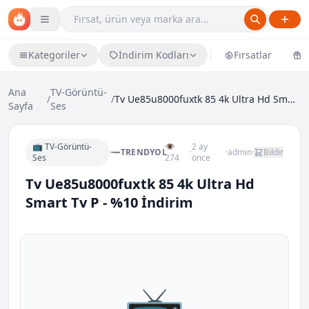
Kategoriler
İndirim Kodları
Fırsatlar
Ü
Ana
TV-Görüntü-
/
/
Tv Ue85u8000fuxtk 85 4k Ultra Hd Smart Tv P - %10...
Sayfa
Ses
📺 TV-Görüntü-
👁
2 ay
TRENDYOL
·
·
admin
·
Bildir
Ses
274
önce
Tv Ue85u8000fuxtk 85 4k Ultra Hd
Smart Tv P - %10 İndirim