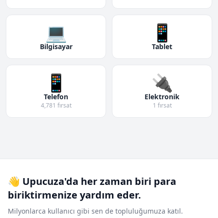
💻
📱
Bilgisayar
Tablet
📱
🔌
Telefon
Elektronik
4,781 fırsat
1 fırsat
👋 Upucuza'da her zaman biri para
biriktirmenize yardım eder.
Milyonlarca kullanıcı gibi sen de topluluğumuza katıl.