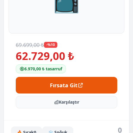
📺
69.699,00 ₺
-%10
62.729,00 ₺
6.970,00 ₺ tasarruf
Fırsata Git
Karşılaştır
0
🔥 Sıcak
0
❄️ Soğuk