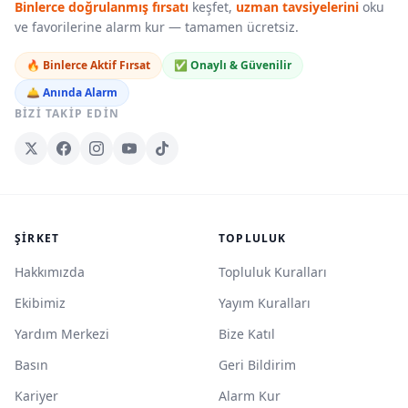
Binlerce doğrulanmış fırsatı
keşfet,
uzman tavsiyelerini
oku
ve favorilerine alarm kur — tamamen ücretsiz.
🔥 Binlerce Aktif Fırsat
✅ Onaylı & Güvenilir
🛎️ Anında Alarm
BIZI TAKIP EDIN
ŞIRKET
TOPLULUK
Hakkımızda
Topluluk Kuralları
Ekibimiz
Yayım Kuralları
Yardım Merkezi
Bize Katıl
Basın
Geri Bildirim
Kariyer
Alarm Kur