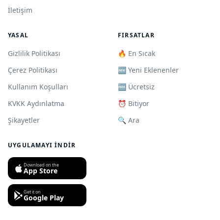
İletişim
YASAL
FIRSATLAR
Gizlilik Politikası
🔥 En Sıcak
Çerez Politikası
🆕 Yeni Eklenenler
Kullanım Koşulları
🆓 Ücretsiz
KVKK Aydınlatma
⏰ Bitiyor
Şikayetler
🔍 Ara
UYGULAMAYI İNDIR
Download on the
App Store
Get it on
Google Play