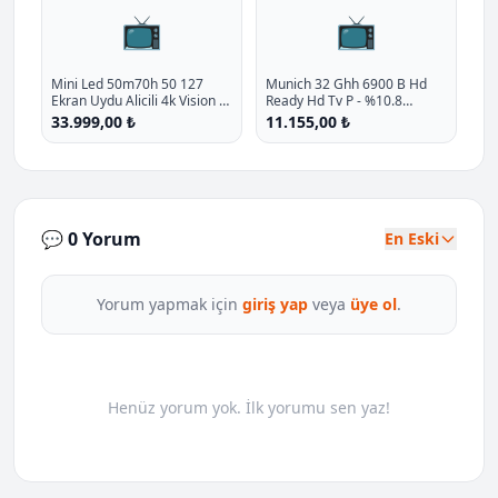
📺
📺
Mini Led 50m70h 50 127
Munich 32 Ghh 6900 B Hd
Ekran Uydu Alicili 4k Vision Ai
Ready Hd Tv P - %10.8
Smart Tv 2026 P - %10.5
İndirim
33.999,00 ₺
11.155,00 ₺
İndirim
💬 0 Yorum
En Eski
Yorum yapmak için
giriş yap
veya
üye ol
.
Henüz yorum yok. İlk yorumu sen yaz!