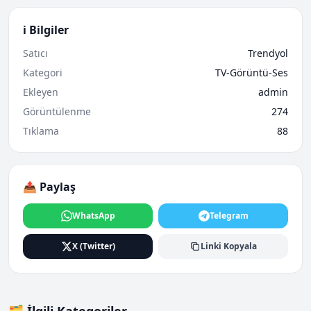
ℹ️ Bilgiler
Satıcı
Trendyol
Kategori
TV-Görüntü-Ses
Ekleyen
admin
Görüntülenme
274
Tıklama
88
📤 Paylaş
WhatsApp
Telegram
X (Twitter)
Linki Kopyala