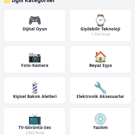
🗂️ İlgili Kategoriler
🎮
⌚
Dijital Oyun
Giyilebilir Teknoloji
1,724 fırsat
📷
🏠
Foto-Kamera
Beyaz Eşya
💈
🔧
Kişisel Bakım Aletleri
Elektronik Aksesuarlar
📺
💿
TV-Görüntü-Ses
Yazılım
2,862 fırsat