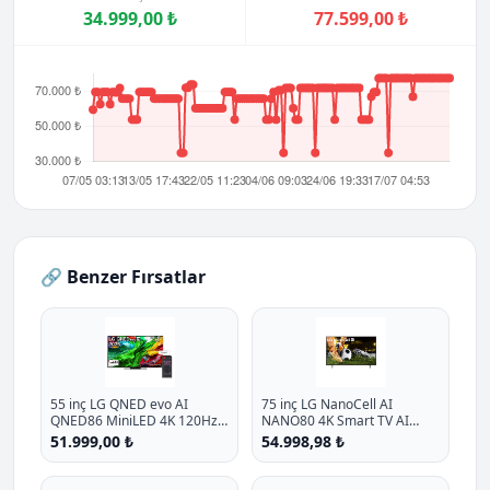
34.999,00 ₺
77.599,00 ₺
🔗 Benzer Fırsatlar
55 inç LG QNED evo AI
75 inç LG NanoCell AI
QNED86 MiniLED 4K 120Hz
NANO80 4K Smart TV AI
Smart TV AI Sihirli Kumanda
Sihirli Kumanda HDR10
51.999,00 ₺
54.998,98 ₺
webOS25 2025
webOS25 2025