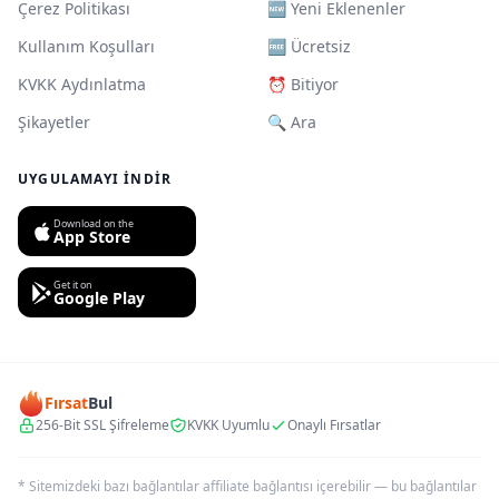
Çerez Politikası
🆕 Yeni Eklenenler
Kullanım Koşulları
🆓 Ücretsiz
KVKK Aydınlatma
⏰ Bitiyor
Şikayetler
🔍 Ara
UYGULAMAYI İNDIR
Download on the
App Store
Get it on
Google Play
Fırsat
Bul
256-Bit SSL Şifreleme
KVKK Uyumlu
Onaylı Fırsatlar
* Sitemizdeki bazı bağlantılar affiliate bağlantısı içerebilir — bu bağlantılar