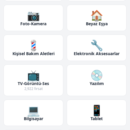
📷
🏠
Foto-Kamera
Beyaz Eşya
💈
🔧
Kişisel Bakım Aletleri
Elektronik Aksesuarlar
📺
💿
TV-Görüntü-Ses
Yazılım
2,922 fırsat
💻
📱
Bilgisayar
Tablet