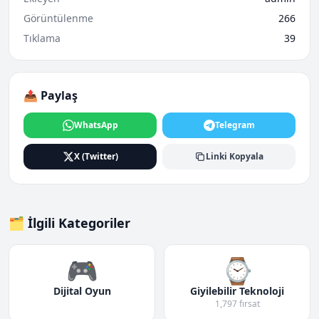
Görüntülenme
266
Tıklama
39
📤 Paylaş
WhatsApp
Telegram
X (Twitter)
Linki Kopyala
🗂️ İlgili Kategoriler
🎮
⌚
Dijital Oyun
Giyilebilir Teknoloji
1,797 fırsat