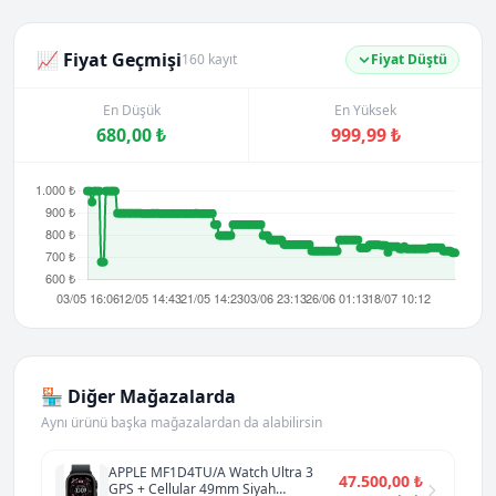
📈 Fiyat Geçmişi
160 kayıt
Fiyat Düştü
En Düşük
En Yüksek
680,00 ₺
999,99 ₺
🏪 Diğer Mağazalarda
Aynı ürünü başka mağazalardan da alabilirsin
APPLE MF1D4TU/A Watch Ultra 3
47.500,00 ₺
GPS + Cellular 49mm Siyah