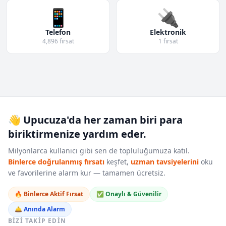
📱
🔌
Telefon
Elektronik
4,896 fırsat
1 fırsat
👋 Upucuza'da her zaman biri para
biriktirmenize yardım eder.
Milyonlarca kullanıcı gibi sen de topluluğumuza katıl.
Binlerce doğrulanmış fırsatı
keşfet,
uzman tavsiyelerini
oku
ve favorilerine alarm kur — tamamen ücretsiz.
🔥 Binlerce Aktif Fırsat
✅ Onaylı & Güvenilir
🛎️ Anında Alarm
BIZI TAKIP EDIN