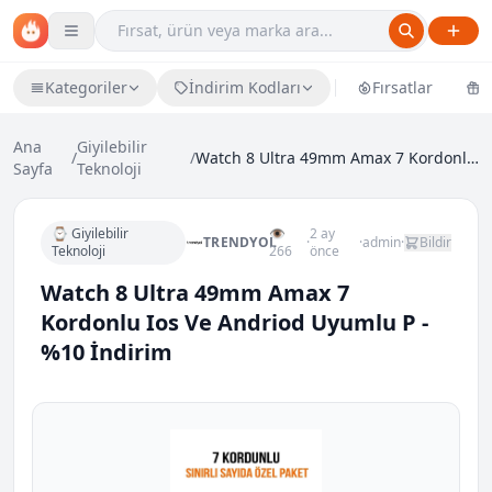
Kategoriler
İndirim Kodları
Fırsatlar
Ü
Ana
Giyilebilir
/
/
Watch 8 Ultra 49mm Amax 7 Kordonlu Ios Ve Andriod...
Sayfa
Teknoloji
⌚ Giyilebilir
👁
2 ay
TRENDYOL
·
·
admin
·
Bildir
Teknoloji
266
önce
Watch 8 Ultra 49mm Amax 7
Kordonlu Ios Ve Andriod Uyumlu P -
%10 İndirim