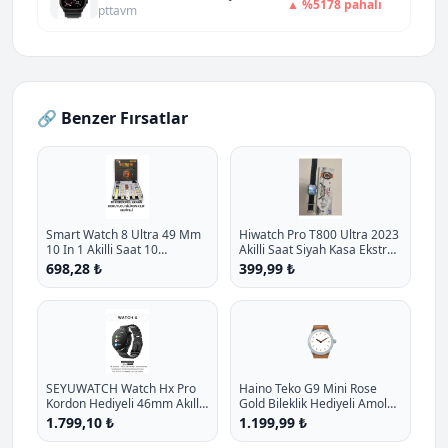
▲ %5178 pahalı
Titanyum Kasa VİTRİN
pttavm
🔗 Benzer Fırsatlar
Smart Watch 8 Ultra 49 Mm
Hiwatch Pro T800 Ultra 2023
10 In 1 Akilli Saat 10
Akilli Saat Siyah Kasa Ekstra
Kordonlu Takvim Spor
Kordon Hediyeli P - %27.1
698,28 ₺
399,99 ₺
Whatsapp Menulu Koruma
İndirim
Kilifli P - %11.7 İndirim
⌚
SEYUWATCH Watch Hx Pro
Haino Teko G9 Mini Rose
Kordon Hediyeli 46mm Akıllı
Gold Bileklik Hediyeli Amoled
Saat Iphone Ve Android Tüm
Ekran 41mm Kadin Akilli Saat
1.799,10 ₺
1.199,99 ₺
Telefonlara Uyumlu
P - %19.9 İndirim