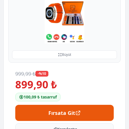
Büyüt
999,99 ₺
-%10
899,90 ₺
100,09 ₺ tasarruf
Fırsata Git