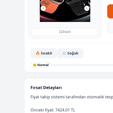
Büyüt
🔥 Sıcak
0
❄️ Soğuk
😐 Normal
Fırsat Detayları
Fiyat takip sistemi tarafından otomatik tespi
Önceki fiyat: 7424.01 TL