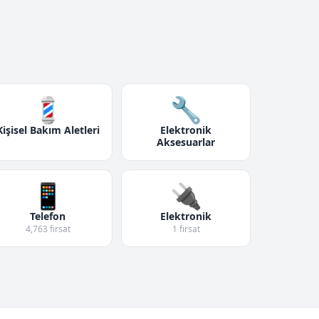
💈
🔧
Kişisel Bakım Aletleri
Elektronik
Aksesuarlar
📱
🔌
Telefon
Elektronik
4,763 fırsat
1 fırsat