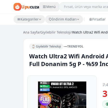
Upu
cuza
Menü
Kategoriler
İndirim Kodları
Fırsatlar
Ana Sayfa
/
Giyilebilir Teknoloji
/
⌚ Giyilebilir Teknoloji
TRENDYOL
Watch Ultra2 Wifi Android 
Full Donanim 5g P - %59 İn
7.
3