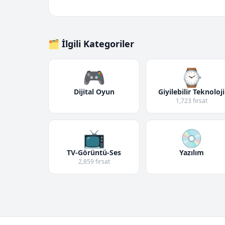
🗂️ İlgili Kategoriler
🎮
⌚
Dijital Oyun
Giyilebilir Teknoloji
1,723 fırsat
📺
💿
TV-Görüntü-Ses
Yazılım
2,859 fırsat