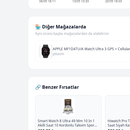
🏪 Diğer Mağazalarda
Aynı ürünü başka mağazalardan da alabilirsin
APPLE MF1D4TU/A Watch Ultra 3 GPS + Cellula
pttavm
🔗 Benzer Fırsatlar
Smart Watch 8 Ultra 49 Mm 10 In 1
Hiwatch Pro T
Akilli Saat 10 Kordonlu Takvim Spor
Saat Siyah Ka
Whatsapp Menulu Koruma Kilifli P -
Hediyeli P - %