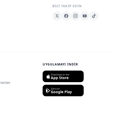
BIZI TAKIP EDIN
UYGULAMAYI İNDIR
Download on the
App Store
nenler
Get it on
Google Play