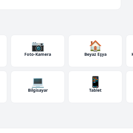
📷
🏠
Foto-Kamera
Beyaz Eşya
💻
📱
Bilgisayar
Tablet