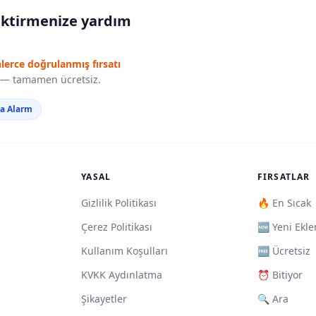
iktirmenize yardım
nlerce doğrulanmış fırsatı
r — tamamen ücretsiz.
da Alarm
YASAL
FIRSATLAR
Gizlilik Politikası
🔥 En Sıcak
Çerez Politikası
🆕 Yeni Ekle
Kullanım Koşulları
🆓 Ücretsiz
KVKK Aydınlatma
⏰ Bitiyor
Şikayetler
🔍 Ara