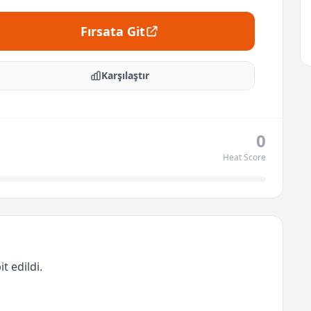
Fırsata Git
Karşılaştır
0
Heat Score
t edildi.