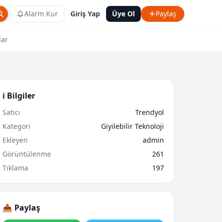
Alarm Kur
Giriş Yap
Üye Ol
Paylaş
lar
ℹ️ Bilgiler
Satıcı
Trendyol
Kategori
Giyilebilir Teknoloji
Ekleyen
admin
Görüntülenme
261
Tıklama
197
📤 Paylaş