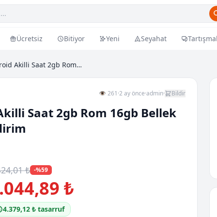
Ücretsiz
Bitiyor
Yeni
Seyahat
Tartışma
Watch Ultra2 Wifi Android Akilli Saat 2gb Rom 16gb...
👁 261
·
2 ay önce
·
admin
·
Bildir
Akilli Saat 2gb Rom 16gb Bellek
dirim
424,01 ₺
-%59
.044,89 ₺
4.379,12 ₺ tasarruf