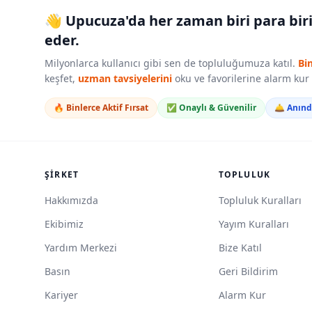
👋 Upucuza'da her zaman biri para bir
eder.
Milyonlarca kullanıcı gibi sen de topluluğumuza katıl.
Bi
keşfet,
uzman tavsiyelerini
oku ve favorilerine alarm ku
🔥 Binlerce Aktif Fırsat
✅ Onaylı & Güvenilir
🛎️ Anın
ŞIRKET
TOPLULUK
Hakkımızda
Topluluk Kuralları
Ekibimiz
Yayım Kuralları
Yardım Merkezi
Bize Katıl
Basın
Geri Bildirim
Kariyer
Alarm Kur