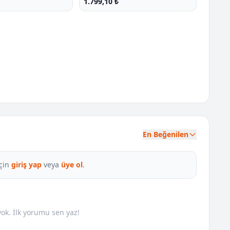
1.799,10 ₺
En Beğenilen
çin
giriş yap
veya
üye ol
.
k. İlk yorumu sen yaz!