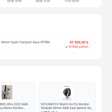
47.500,00 ₺
r 49mm Siyah Titanyum Kasa VİTRİN
▲ %1460 pahalı
800 Ultra 2023 Akilli
SEYUWATCH Watch Hx Pro Kordon
sa Ekstra Kordon
Hediyeli 46mm Akıllı Saat Iphone Ve
27.1 İndirim
Android Tüm Telefonlara Uyumlu