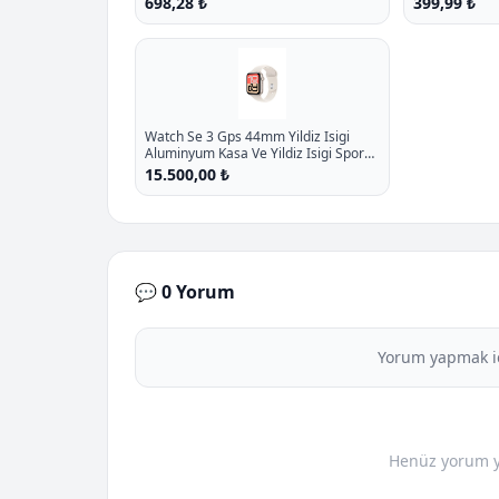
698,28 ₺
399,99 ₺
%11.7 İndirim
Watch Se 3 Gps 44mm Yildiz Isigi
Aluminyum Kasa Ve Yildiz Isigi Spor
Kordon M L P - %17.6 İndirim
15.500,00 ₺
💬 0 Yorum
Yorum yapmak i
Henüz yorum yo