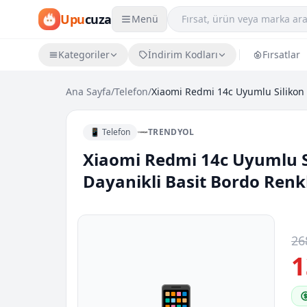
Upu
cuza
Menü
Kategoriler
İndirim Kodları
Fırsatlar
Ana Sayfa
/
Telefon
/
📱 Telefon
TRENDYOL
Xiaomi Redmi 14c Uyumlu 
Dayanikli Basit Bordo Renkli
26
1