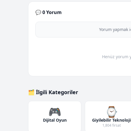
💬 0 Yorum
Yorum yapmak i
Henüz yorum yo
🗂️ İlgili Kategoriler
🎮
⌚
Dijital Oyun
Giyilebilir Teknoloji
1,804 fırsat