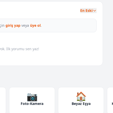
En Eski
çin
giriş yap
veya
üye ol
.
k. İlk yorumu sen yaz!
📷
🏠
Foto-Kamera
Beyaz Eşya