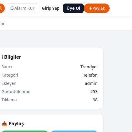
Alarm Kur
Giriş Yap
Üye Ol
Paylaş
lar
ℹ️ Bilgiler
Satıcı
Trendyol
Kategori
Telefon
Ekleyen
admin
Görüntülenme
253
Tıklama
98
📤 Paylaş