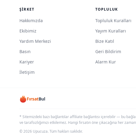
ŞIRKET
TOPLULUK
Hakkımızda
Topluluk Kuralları
Ekibimiz
Yayım Kuralları
Yardım Merkezi
Bize Katıl
Basın
Geri Bildirim
Kariyer
Alarm Kur
İletişim
Fırsat
Bul
* Sitemizdeki bazı bağlantılar affiliate bağlantısı içerebilir — bu bağl
ve tarafsızlığımızı etkilemez. Hangi fırsatın öne çıkacağına her zaman
© 2026 Upucuza. Tüm hakları saklıdır.