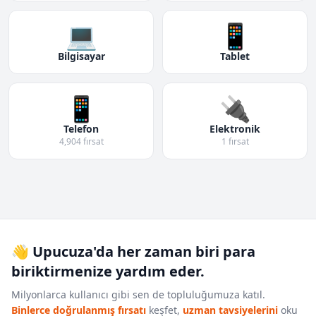
💻
📱
Bilgisayar
Tablet
📱
🔌
Telefon
Elektronik
4,904 fırsat
1 fırsat
👋 Upucuza'da her zaman biri para
biriktirmenize yardım eder.
Milyonlarca kullanıcı gibi sen de topluluğumuza katıl.
Binlerce doğrulanmış fırsatı
keşfet,
uzman tavsiyelerini
oku