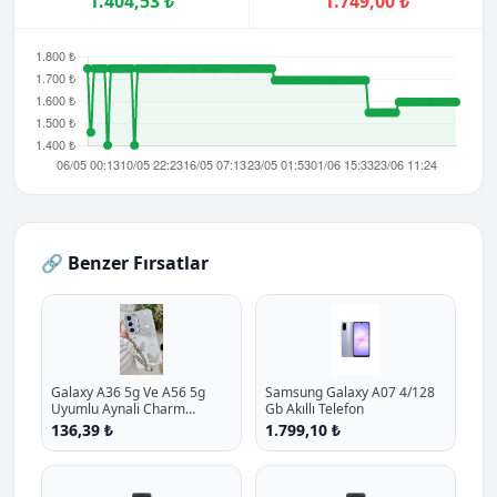
1.404,53 ₺
1.749,00 ₺
🔗 Benzer Fırsatlar
Galaxy A36 5g Ve A56 5g
Samsung Galaxy A07 4/128
Uyumlu Aynali Charm
Gb Akıllı Telefon
Kelebek Oyuncakli Esnek
136,39 ₺
1.799,10 ₺
Silikon Kilif P - %10.9 İndirim