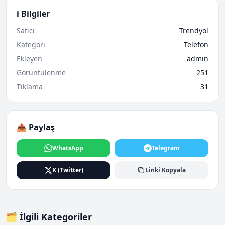
ℹ️ Bilgiler
Satıcı
Trendyol
Kategori
Telefon
Ekleyen
admin
Görüntülenme
251
Tıklama
31
📤 Paylaş
WhatsApp
Telegram
X (Twitter)
Linki Kopyala
🗂️ İlgili Kategoriler