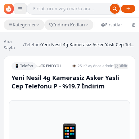
Kategoriler
İndirim Kodları
Fırsatlar
Ü
Ana
/
Telefon
/
Yeni Nesil 4g Kamerasiz Asker Yasli Cep Telefonu P...
Sayfa
📱 Telefon
TRENDYOL
👁 251
·
2 ay önce
·
admin
·
Bildir
Yeni Nesil 4g Kamerasiz Asker Yasli
Cep Telefonu P - %19.7 İndirim
📱