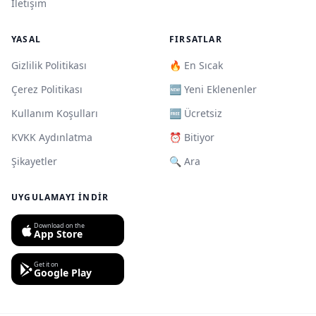
İletişim
YASAL
FIRSATLAR
Gizlilik Politikası
🔥 En Sıcak
Çerez Politikası
🆕 Yeni Eklenenler
Kullanım Koşulları
🆓 Ücretsiz
KVKK Aydınlatma
⏰ Bitiyor
Şikayetler
🔍 Ara
UYGULAMAYI İNDIR
Download on the
App Store
Get it on
Google Play