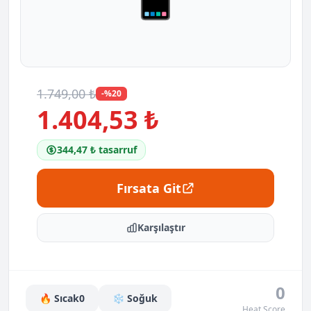
1.749,00 ₺
-%20
1.404,53 ₺
344,47 ₺ tasarruf
Fırsata Git
Karşılaştır
0
🔥 Sıcak
0
❄️ Soğuk
Heat Score