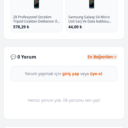
📱
📱
Z8 Profesyonel Ozcekim
Samsung Galaxy S4 Micro
Tripod Uzaktan Deklansor Ile
Usb Sarj Ve Data Kablosu
Bluetooth Kablosuz Selfie 1 2
Mikro Cihazlarina Tam
578,29 ₺
44,00 ₺
M P - %11 İndirim
Uyumlu Beyaz P - %70.5
İndirim
💬 0 Yorum
En Beğenilen
Yorum yapmak için
giriş yap
veya
üye ol
.
Henüz yorum yok. İlk yorumu sen yaz!