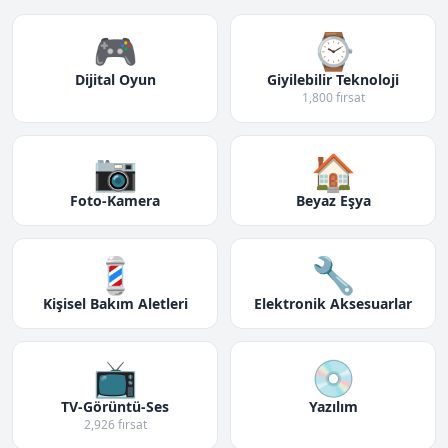
🎮
⌚
Dijital Oyun
Giyilebilir Teknoloji
1,800 fırsat
📷
🏠
Foto-Kamera
Beyaz Eşya
💈
🔧
Kişisel Bakım Aletleri
Elektronik Aksesuarlar
📺
💿
TV-Görüntü-Ses
Yazılım
2,926 fırsat