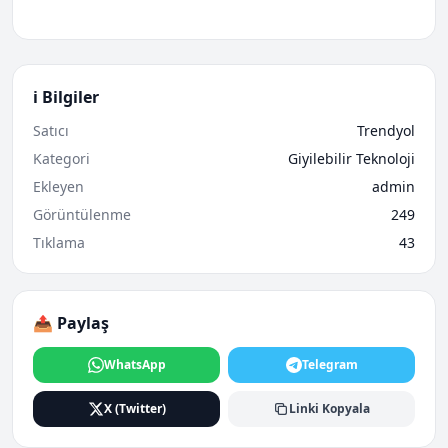
ℹ️ Bilgiler
Satıcı
Trendyol
Kategori
Giyilebilir Teknoloji
Ekleyen
admin
Görüntülenme
249
Tıklama
43
📤 Paylaş
WhatsApp
Telegram
X (Twitter)
Linki Kopyala