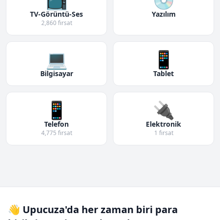
TV-Görüntü-Ses
Yazılım
2,860 fırsat
💻
📱
Bilgisayar
Tablet
📱
🔌
Telefon
Elektronik
4,775 fırsat
1 fırsat
👋 Upucuza'da her zaman biri para