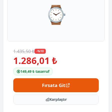
⌚
1.435,50 ₺
-%10
1.286,01 ₺
149,49 ₺ tasarruf
Fırsata Git
Karşılaştır