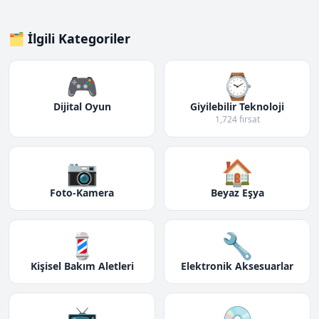
🗂️ İlgili Kategoriler
🎮
⌚
Dijital Oyun
Giyilebilir Teknoloji
1,724 fırsat
📷
🏠
Foto-Kamera
Beyaz Eşya
💈
🔧
Kişisel Bakım Aletleri
Elektronik Aksesuarlar
📺
💿