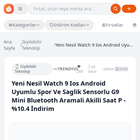
Kategoriler
İndirim Kodları
Fırsatlar
Ü
Ana
Giyilebilir
/
/
Yeni Nesil Watch 9 Ios Android Uyumlu Spor Ve Sagl...
Sayfa
Teknoloji
⌚ Giyilebilir
👁
2 ay
TRENDYOL
·
·
admin
·
Bildir
Teknoloji
249
önce
Yeni Nesil Watch 9 Ios Android
Uyumlu Spor Ve Saglik Sensorlu G9
Mini Bluetooth Aramali Akilli Saat P -
%10.4 İndirim