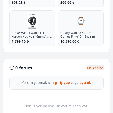
Kordonlu Takvim Spor
Kordon Hediyeli P - %27.1
698,28 ₺
399,99 ₺
Whatsapp Menulu Koruma
İndirim
Kilifli P - %11.7 İndirim
⌚
SEYUWATCH Watch Hx Pro
Galaxy Watch8 44mm
Kordon Hediyeli 46mm Akıllı
Gumus P - %10.1 İndirim
Saat Iphone Ve Android Tüm
1.799,10 ₺
10.590,00 ₺
Telefonlara Uyumlu
💬 0 Yorum
En Yeni
Yorum yapmak için
giriş yap
veya
üye ol
.
Henüz yorum yok. İlk yorumu sen yaz!