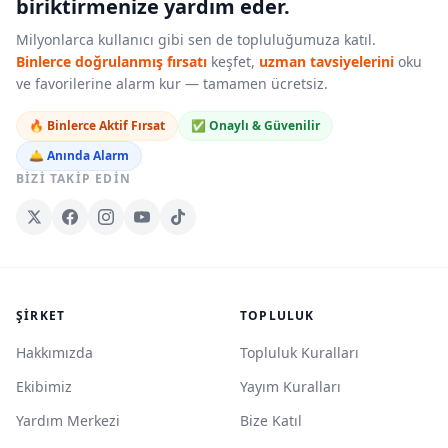
biriktirmenize yardım eder.
Milyonlarca kullanıcı gibi sen de topluluğumuza katıl.
Binlerce doğrulanmış fırsatı
keşfet,
uzman tavsiyelerini
oku
ve favorilerine alarm kur — tamamen ücretsiz.
🔥 Binlerce Aktif Fırsat
✅ Onaylı & Güvenilir
🛎️ Anında Alarm
BIZI TAKIP EDIN
ŞIRKET
TOPLULUK
Hakkımızda
Topluluk Kuralları
Ekibimiz
Yayım Kuralları
Yardım Merkezi
Bize Katıl