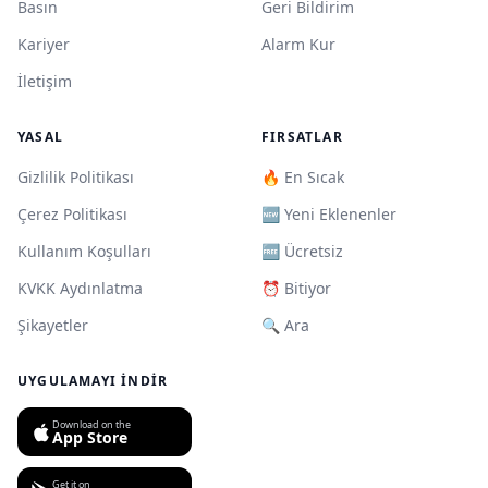
Basın
Geri Bildirim
Kariyer
Alarm Kur
İletişim
YASAL
FIRSATLAR
Gizlilik Politikası
🔥 En Sıcak
Çerez Politikası
🆕 Yeni Eklenenler
Kullanım Koşulları
🆓 Ücretsiz
KVKK Aydınlatma
⏰ Bitiyor
Şikayetler
🔍 Ara
UYGULAMAYI İNDIR
Download on the
App Store
Get it on