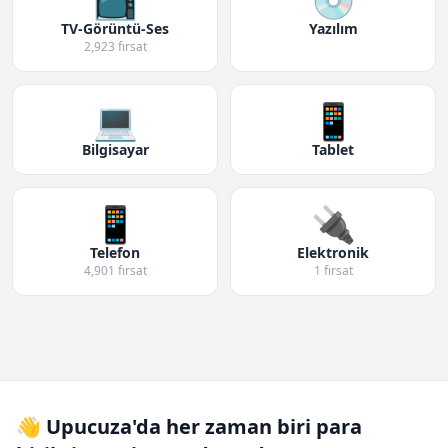
TV-Görüntü-Ses
Yazılım
2,923 fırsat
💻
📱
Bilgisayar
Tablet
📱
🔌
Telefon
Elektronik
4,901 fırsat
1 fırsat
👋 Upucuza'da her zaman biri para