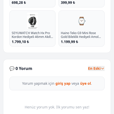
Kordonlu Takvim Spor
Kordon Hediyeli P - %27.1
698,28 ₺
399,99 ₺
Whatsapp Menulu Koruma
İndirim
Kilifli P - %11.7 İndirim
⌚
SEYUWATCH Watch Hx Pro
Haino Teko G9 Mini Rose
Kordon Hediyeli 46mm Akıllı
Gold Bileklik Hediyeli Amoled
Saat Iphone Ve Android Tüm
Ekran 41mm Kadin Akilli Saat
1.799,10 ₺
1.199,99 ₺
Telefonlara Uyumlu
P - %19.9 İndirim
💬 0 Yorum
En Eski
Yorum yapmak için
giriş yap
veya
üye ol
.
Henüz yorum yok. İlk yorumu sen yaz!