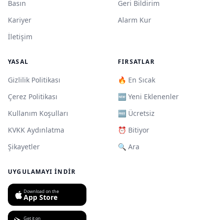
Basın
Geri Bildirim
Kariyer
Alarm Kur
İletişim
YASAL
FIRSATLAR
Gizlilik Politikası
🔥 En Sıcak
Çerez Politikası
🆕 Yeni Eklenenler
Kullanım Koşulları
🆓 Ücretsiz
KVKK Aydınlatma
⏰ Bitiyor
Şikayetler
🔍 Ara
UYGULAMAYI İNDIR
Download on the
App Store
Get it on