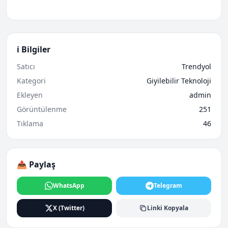
ℹ️ Bilgiler
Satıcı
Trendyol
Kategori
Giyilebilir Teknoloji
Ekleyen
admin
Görüntülenme
251
Tıklama
46
📤 Paylaş
WhatsApp
Telegram
X (Twitter)
Linki Kopyala