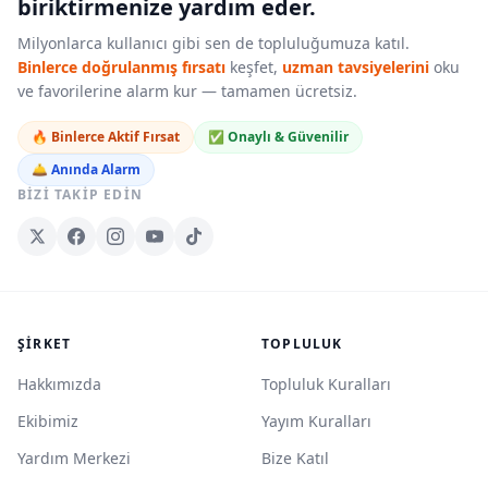
biriktirmenize yardım eder.
Milyonlarca kullanıcı gibi sen de topluluğumuza katıl.
Binlerce doğrulanmış fırsatı
keşfet,
uzman tavsiyelerini
oku
ve favorilerine alarm kur — tamamen ücretsiz.
🔥 Binlerce Aktif Fırsat
✅ Onaylı & Güvenilir
🛎️ Anında Alarm
BIZI TAKIP EDIN
ŞIRKET
TOPLULUK
Hakkımızda
Topluluk Kuralları
Ekibimiz
Yayım Kuralları
Yardım Merkezi
Bize Katıl