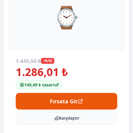
⌚
1.435,50 ₺
-%10
1.286,01 ₺
149,49 ₺ tasarruf
Fırsata Git
Karşılaştır