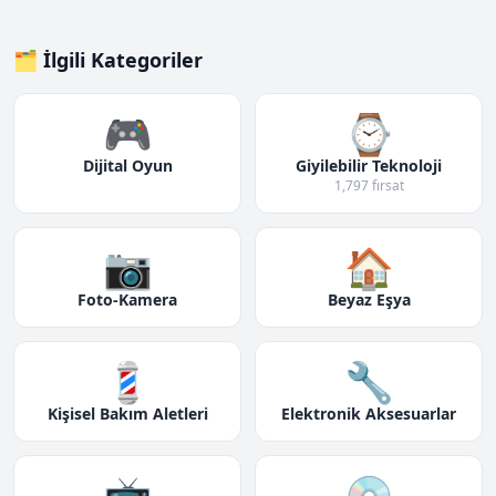
🗂️ İlgili Kategoriler
🎮
⌚
Dijital Oyun
Giyilebilir Teknoloji
1,797 fırsat
📷
🏠
Foto-Kamera
Beyaz Eşya
💈
🔧
Kişisel Bakım Aletleri
Elektronik Aksesuarlar
📺
💿