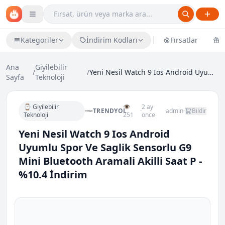
Kategoriler
İndirim Kodları
Fırsatlar
Ü
Ana
Giyilebilir
/
/
Yeni Nesil Watch 9 Ios Android Uyumlu Spor Ve Sagl...
Sayfa
Teknoloji
⌚ Giyilebilir
👁
2 ay
TRENDYOL
·
·
admin
·
Bildir
Teknoloji
251
önce
Yeni Nesil Watch 9 Ios Android
Uyumlu Spor Ve Saglik Sensorlu G9
Mini Bluetooth Aramali Akilli Saat P -
%10.4 İndirim