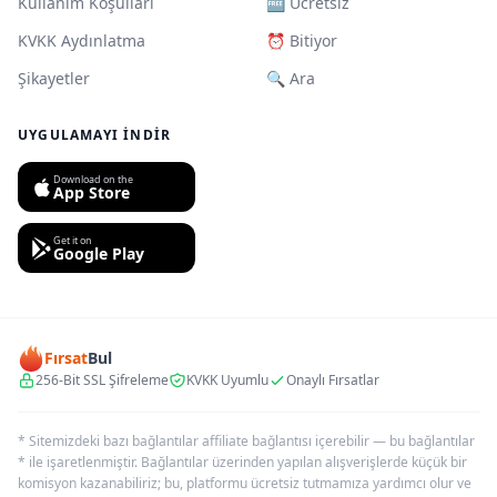
Kullanım Koşulları
🆓 Ücretsiz
KVKK Aydınlatma
⏰ Bitiyor
Şikayetler
🔍 Ara
UYGULAMAYI İNDIR
Download on the
App Store
Get it on
Google Play
Fırsat
Bul
256-Bit SSL Şifreleme
KVKK Uyumlu
Onaylı Fırsatlar
* Sitemizdeki bazı bağlantılar affiliate bağlantısı içerebilir — bu bağlantılar
* ile işaretlenmiştir. Bağlantılar üzerinden yapılan alışverişlerde küçük bir
komisyon kazanabiliriz; bu, platformu ücretsiz tutmamıza yardımcı olur ve