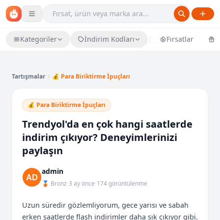
Kategoriler
İndirim Kodları
Fırsatlar
Ü
Tartışmalar
💰 Para Biriktirme İpuçları
💰 Para Biriktirme İpuçları
Trendyol'da en çok hangi saatlerde
indirim çıkıyor? Deneyimlerinizi
paylaşın
admin
·
·
🥉 Bronz
3 ay önce
174 görüntülenme
Uzun süredir gözlemliyorum, gece yarısı ve sabah 
erken saatlerde flash indirimler daha sık çıkıyor gibi. 