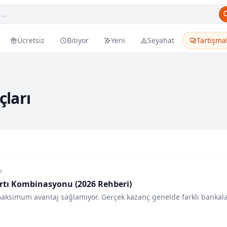
Ücretsiz
Bitiyor
Yeni
Seyahat
Tartışma
çları
e
rtı Kombinasyonu (2026 Rehberi)
e maksimum avantaj sağlamıyor. Gerçek kazanç genelde farklı bankal