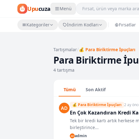
Upu
cuza
Menü
Kategoriler
İndirim Kodları
Fırsatlar
/
Tartışmalar
💰 Para Biriktirme İpuçları
Para Biriktirme İpu
4 tartışma
Tümü
Son Aktif
💰 Para Biriktirme İpuçları
2 ay önc
En Çok Kazandıran Kredi Ka
Tek bir kredi kartı artık herkes
birleştirince...
admin