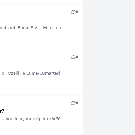
0
rldcard, BonusFlaş... Hepsinin
0
gibi. Özellikle Cuma-Cumartesi
0
r?
ralını deniyorum (gelirin %50'si