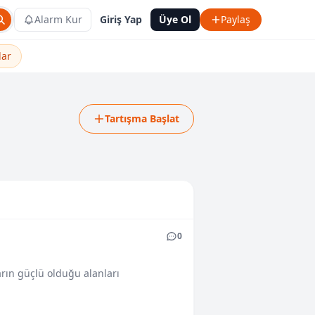
Alarm Kur
Giriş Yap
Üye Ol
Paylaş
lar
Tartışma Başlat
0
arın güçlü olduğu alanları