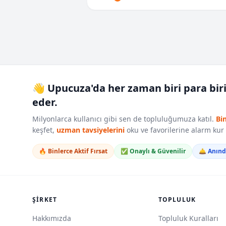
👋 Upucuza'da her zaman biri para bir
eder.
Milyonlarca kullanıcı gibi sen de topluluğumuza katıl.
Bi
keşfet,
uzman tavsiyelerini
oku ve favorilerine alarm ku
🔥 Binlerce Aktif Fırsat
✅ Onaylı & Güvenilir
🛎️ Anın
ŞIRKET
TOPLULUK
Hakkımızda
Topluluk Kuralları