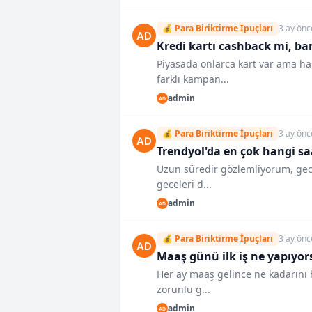
💰 Para Biriktirme İpuçları
3 ay önc
Kredi kartı cashback mi, b
Piyasada onlarca kart var ama ha
farklı kampan...
admin
💰 Para Biriktirme İpuçları
3 ay önc
Trendyol'da en çok hangi sa
Uzun süredir gözlemliyorum, gece 
geceleri d...
admin
💰 Para Biriktirme İpuçları
3 ay önc
Maaş günü ilk iş ne yapıyor
Her ay maaş gelince ne kadarını 
zorunlu g...
admin