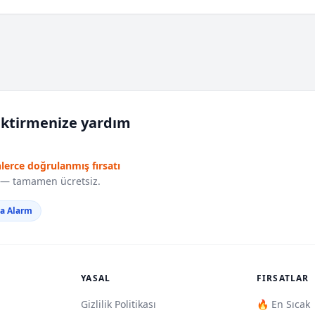
iktirmenize yardım
nlerce doğrulanmış fırsatı
r — tamamen ücretsiz.
da Alarm
YASAL
FIRSATLAR
Gizlilik Politikası
🔥 En Sıcak