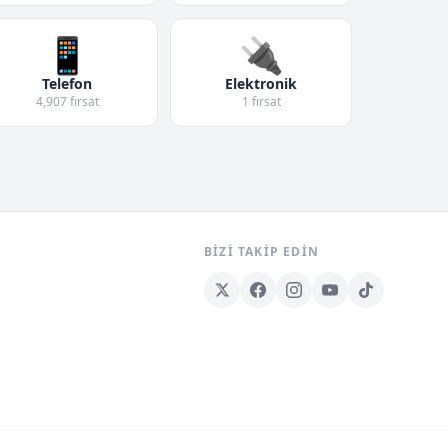
📱
🔌
Telefon
Elektronik
4,907 fırsat
1 fırsat
BIZI TAKIP EDIN