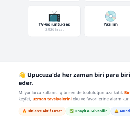
📺
💿
TV-Görüntü-Ses
Yazılım
2,926 fırsat
👋 Upucuza'da her zaman biri para bir
eder.
Milyonlarca kullanıcı gibi sen de topluluğumuza katıl.
Bi
keşfet,
uzman tavsiyelerini
oku ve favorilerine alarm ku
🔥 Binlerce Aktif Fırsat
✅ Onaylı & Güvenilir
🛎️ Anın