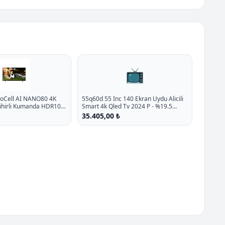
📺
noCell AI NANO80 4K
55q60d 55 Inc 140 Ekran Uydu Alicili
Sihirli Kumanda HDR10
Smart 4k Qled Tv 2024 P - %19.5
5
İndirim
35.405,00 ₺