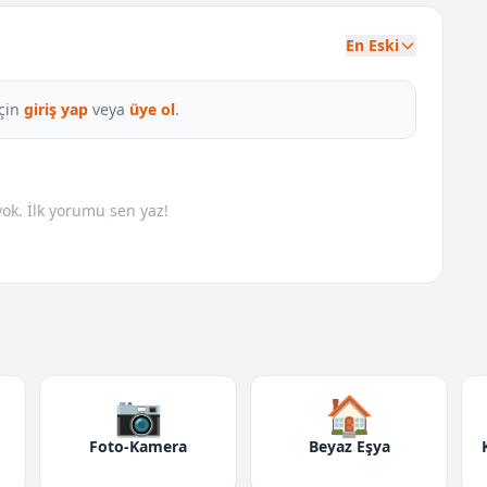
En Eski
çin
giriş yap
veya
üye ol
.
k. İlk yorumu sen yaz!
📷
🏠
Foto-Kamera
Beyaz Eşya