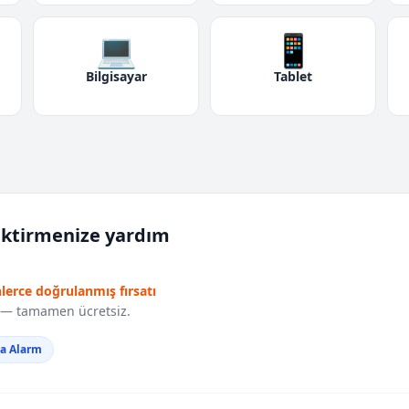
💻
📱
Bilgisayar
Tablet
iktirmenize yardım
nlerce doğrulanmış fırsatı
r — tamamen ücretsiz.
da Alarm