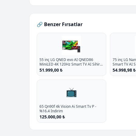
🔗 Benzer Fırsatlar
55 inç LG QNED evo AI QNED86
75 inç LG Na
MiniLED 4K 120Hz Smart TV AI Sihirli
Smart TV AI 
Kumanda webOS25 2025
webOS25 202
51.999,00 ₺
54.998,98 ₺
📺
65 Qn90f 4k Vision Ai Smart Tv P -
%16.4 İndirim
125.000,00 ₺