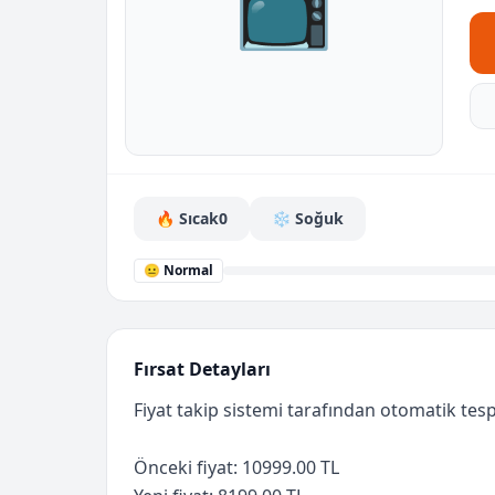
📺
🔥 Sıcak
0
❄️ Soğuk
😐 Normal
Fırsat Detayları
Fiyat takip sistemi tarafından otomatik tespi
Önceki fiyat: 10999.00 TL