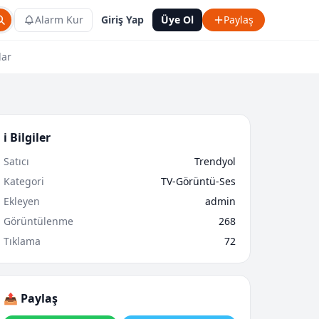
Alarm Kur
Giriş Yap
Üye Ol
Paylaş
lar
ℹ️ Bilgiler
Satıcı
Trendyol
Kategori
TV-Görüntü-Ses
Ekleyen
admin
Görüntülenme
268
Tıklama
72
📤 Paylaş