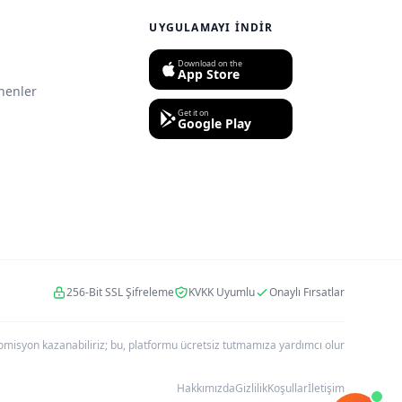
UYGULAMAYI İNDIR
Download on the
App Store
nenler
Get it on
Google Play
256-Bit SSL Şifreleme
KVKK Uyumlu
Onaylı Fırsatlar
r komisyon kazanabiliriz; bu, platformu ücretsiz tutmamıza yardımcı olur
Hakkımızda
Gizlilik
Koşullar
İletişim