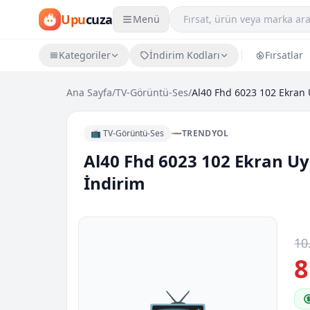
Upu
cuza
Menü
Kategoriler
İndirim Kodları
Fırsatlar
Ana Sayfa
/
TV-Görüntü-Ses
/
📺 TV-Görüntü-Ses
TRENDYOL
Al40 Fhd 6023 102 Ekran Uydu
İndirim
10
8