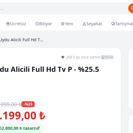
Ücretsiz
Bitiyor
Yeni
Seyahat
Tartışma
Al40 Fhd 6023 102 Ekran Uydu Alicili Full Hd Tv P...
👁 268
·
2 ay önce
·
admin
·
Bildir
 Alicili Full Hd Tv P - %25.5
.999,00 ₺
-%25
.199,00 ₺
2.800,00 ₺ tasarruf