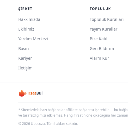
ŞIRKET
TOPLULUK
Hakkımızda
Topluluk Kuralları
Ekibimiz
Yayım Kuralları
Yardım Merkezi
Bize Katıl
Basın
Geri Bildirim
Kariyer
Alarm Kur
İletişim
Fırsat
Bul
* Sitemizdeki bazı bağlantılar affiliate bağlantısı içerebilir — bu bağl
ve tarafsızlığımızı etkilemez. Hangi fırsatın öne çıkacağına her zaman
© 2026 Upucuza. Tüm hakları saklıdır.