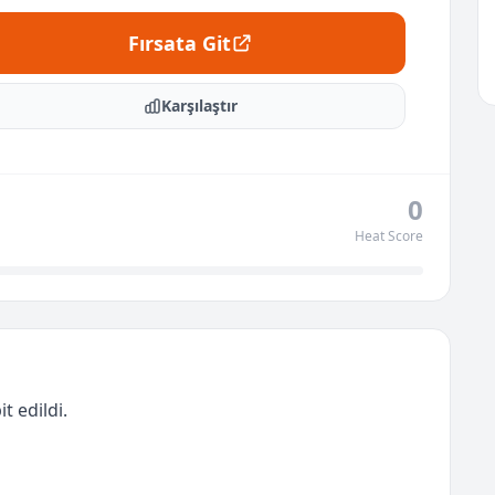
Fırsata Git
Karşılaştır
0
Heat Score
t edildi.