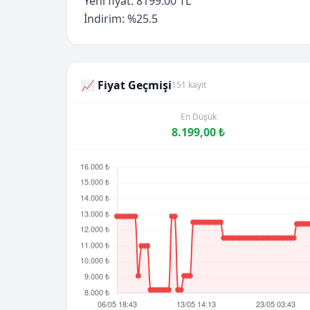
Yeni fiyat: 8199.00 TL
İndirim: %25.5
📈 Fiyat Geçmişi
151 kayıt
En Düşük
8.199,00 ₺