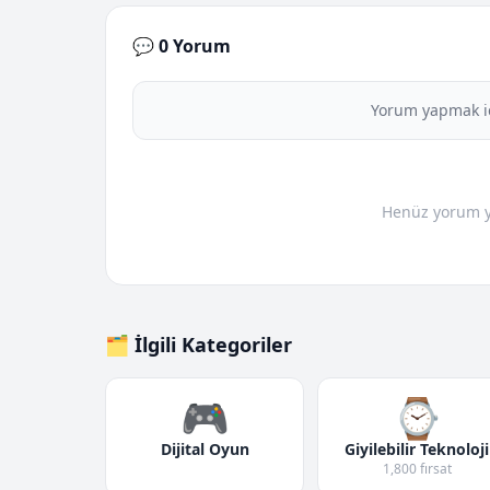
💬 0 Yorum
Yorum yapmak i
Henüz yorum yo
🗂️ İlgili Kategoriler
🎮
⌚
Dijital Oyun
Giyilebilir Teknoloji
1,800 fırsat