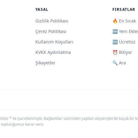
YASAL
FIRSATLAR
Gizlilik Politikası
🔥 En Sıcak
Çerez Politikası
🆕 Yeni Ekle
Kullanım Koşulları
🆓 Ücretsiz
KVKK Aydınlatma
⏰ Bitiyor
Şikayetler
🔍 Ara
antılar * ile işaretlenmiştir. Bağlantılar üzerinden yapılan alışverişlerde küçük bi
 topluluğumuz karar verir.