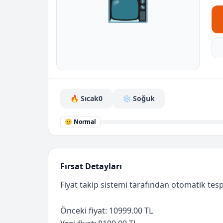
📺
🔥 Sıcak
0
❄️ Soğuk
😐 Normal
Fırsat Detayları
Fiyat takip sistemi tarafından otomatik tespi
Önceki fiyat: 10999.00 TL