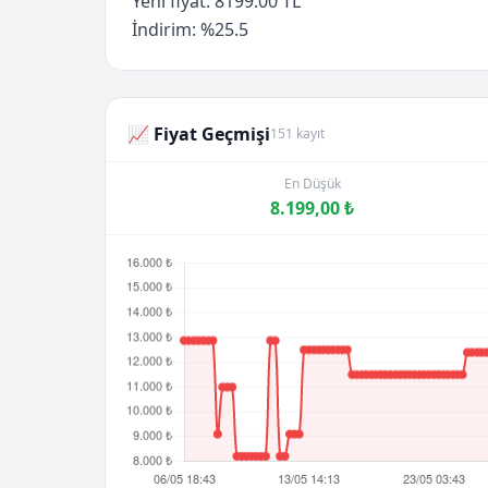
Yeni fiyat: 8199.00 TL
İndirim: %25.5
📈 Fiyat Geçmişi
151 kayıt
En Düşük
8.199,00 ₺