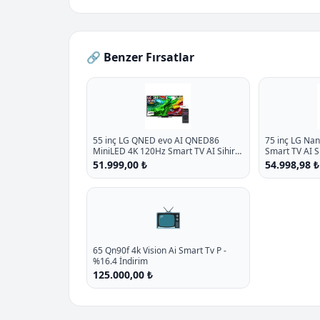
🔗 Benzer Fırsatlar
55 inç LG QNED evo AI QNED86
75 inç LG Na
MiniLED 4K 120Hz Smart TV AI Sihirli
Smart TV AI 
Kumanda webOS25 2025
webOS25 202
51.999,00 ₺
54.998,98 ₺
📺
65 Qn90f 4k Vision Ai Smart Tv P -
%16.4 İndirim
125.000,00 ₺