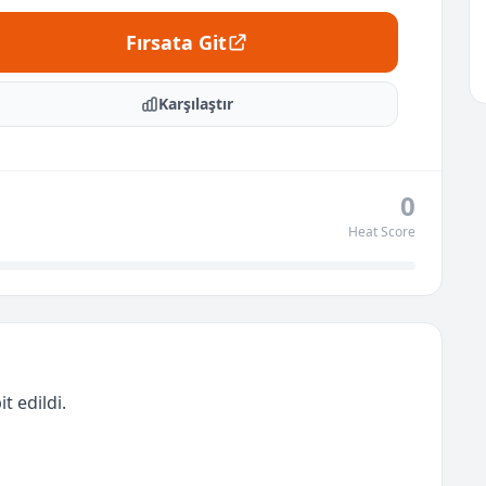
Fırsata Git
Karşılaştır
0
Heat Score
t edildi.