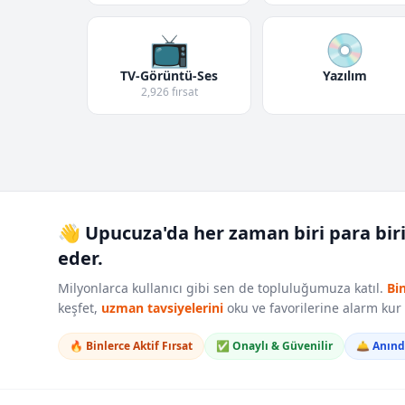
📺
💿
TV-Görüntü-Ses
Yazılım
2,926 fırsat
👋 Upucuza'da her zaman biri para bir
eder.
Milyonlarca kullanıcı gibi sen de topluluğumuza katıl.
Bi
keşfet,
uzman tavsiyelerini
oku ve favorilerine alarm ku
🔥 Binlerce Aktif Fırsat
✅ Onaylı & Güvenilir
🛎️ Anın