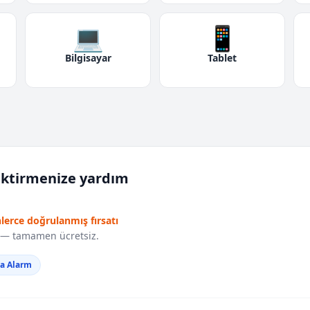
💻
📱
Bilgisayar
Tablet
iktirmenize yardım
nlerce doğrulanmış fırsatı
r — tamamen ücretsiz.
da Alarm