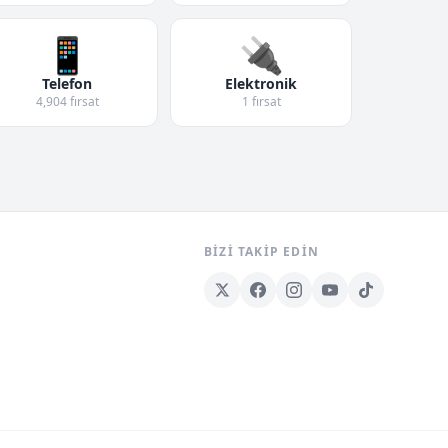
📱
🔌
Telefon
Elektronik
4,904 fırsat
1 fırsat
BIZI TAKIP EDIN