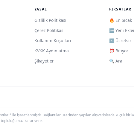
YASAL
FIRSATLAR
Gizlilik Politikası
🔥 En Sıcak
Çerez Politikası
🆕 Yeni Ekle
Kullanım Koşulları
🆓 Ücretsiz
KVKK Aydınlatma
⏰ Bitiyor
Şikayetler
🔍 Ara
antılar * ile işaretlenmiştir. Bağlantılar üzerinden yapılan alışverişlerde küçük bi
 topluluğumuz karar verir.