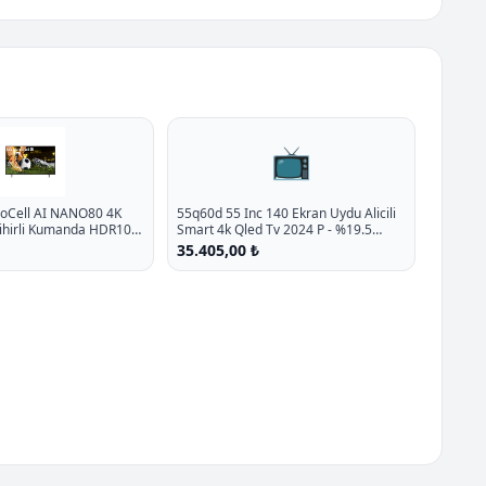
📺
noCell AI NANO80 4K
55q60d 55 Inc 140 Ekran Uydu Alicili
Sihirli Kumanda HDR10
Smart 4k Qled Tv 2024 P - %19.5
5
İndirim
35.405,00 ₺