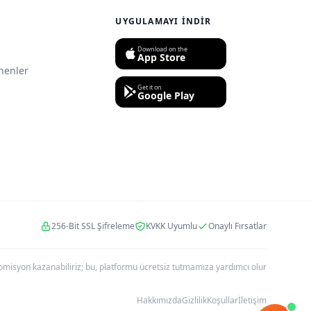
UYGULAMAYI İNDIR
Download on the
App Store
nenler
Get it on
Google Play
256-Bit SSL Şifreleme
KVKK Uyumlu
Onaylı Fırsatlar
r komisyon kazanabiliriz; bu, platformu ücretsiz tutmamıza yardımcı olur
Hakkımızda
Gizlilik
Koşullar
İletişim