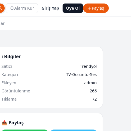
Alarm Kur
Giriş Yap
Üye Ol
Paylaş
lar
ℹ️ Bilgiler
Satıcı
Trendyol
Kategori
TV-Görüntü-Ses
Ekleyen
admin
Görüntülenme
266
Tıklama
72
📤 Paylaş