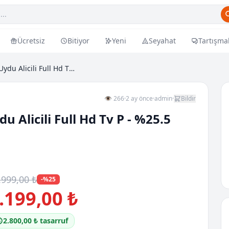
Ücretsiz
Bitiyor
Yeni
Seyahat
Tartışma
Al40 Fhd 6023 102 Ekran Uydu Alicili Full Hd Tv P...
👁 266
·
2 ay önce
·
admin
·
Bildir
 Alicili Full Hd Tv P - %25.5
.999,00 ₺
-%25
.199,00 ₺
2.800,00 ₺ tasarruf