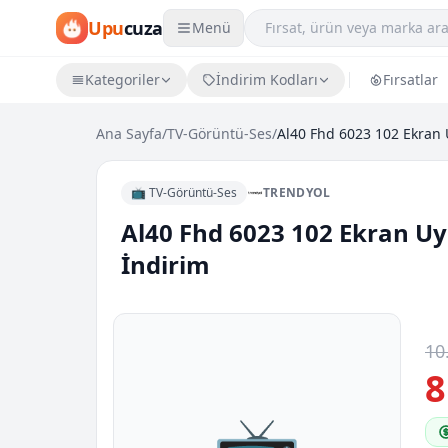
Upu
cuza
Menü
Kategoriler
İndirim Kodları
Fırsatlar
Ana Sayfa
/
TV-Görüntü-Ses
/
📺 TV-Görüntü-Ses
TRENDYOL
Al40 Fhd 6023 102 Ekran Uydu
İndirim
10
8