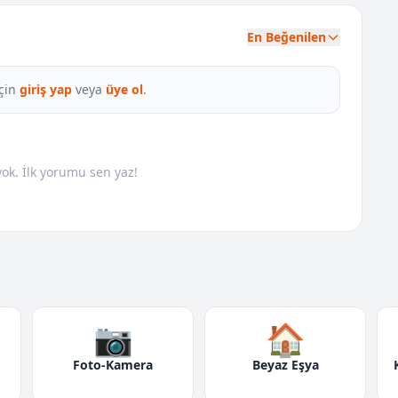
En Beğenilen
çin
giriş yap
veya
üye ol
.
k. İlk yorumu sen yaz!
📷
🏠
Foto-Kamera
Beyaz Eşya