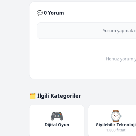
💬 0 Yorum
Yorum yapmak i
Henüz yorum yo
🗂️ İlgili Kategoriler
🎮
⌚
Dijital Oyun
Giyilebilir Teknoloji
1,800 fırsat