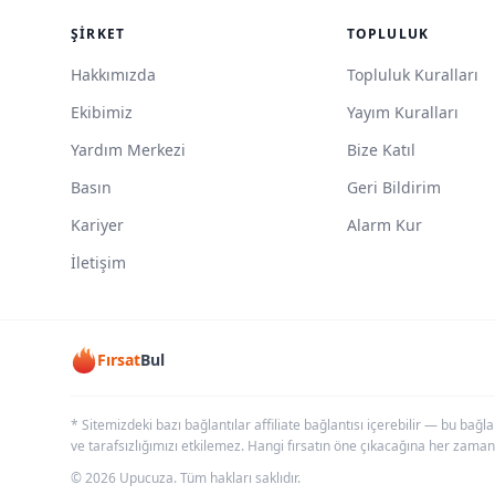
ŞIRKET
TOPLULUK
Hakkımızda
Topluluk Kuralları
Ekibimiz
Yayım Kuralları
Yardım Merkezi
Bize Katıl
Basın
Geri Bildirim
Kariyer
Alarm Kur
İletişim
Fırsat
Bul
* Sitemizdeki bazı bağlantılar affiliate bağlantısı içerebilir — bu bağl
ve tarafsızlığımızı etkilemez. Hangi fırsatın öne çıkacağına her zaman
© 2026 Upucuza. Tüm hakları saklıdır.